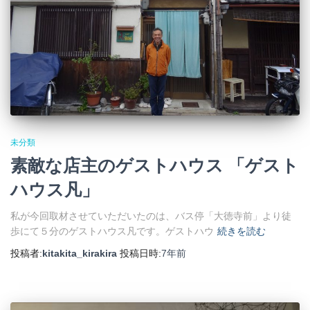
未分類
素敵な店主のゲストハウス 「ゲスト
ハウス凡」
私が今回取材させていただいたのは、バス停「大徳寺前」より徒
歩にて５分のゲストハウス凡です。ゲストハウ
続きを読む
投稿者:
kitakita_kirakira
投稿日時:
7年
前