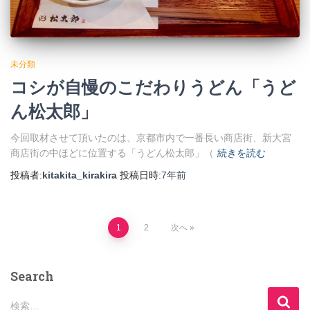
未分類
コシが自慢のこだわりうどん「うど
ん松太郎」
今回取材させて頂いたのは、京都市内で一番長い商店街、新大宮
商店街の中ほどに位置する「うどん松太郎」（
続きを読む
投稿者:
kitakita_kirakira
投稿日時:
7年
前
投
1
2
次へ
稿
Search
の
検
検索…