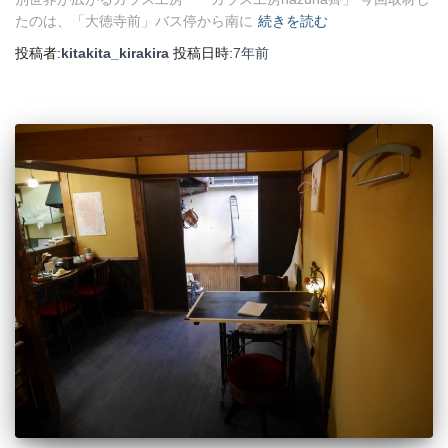
たのは、「大徳寺前」バス停から南に
続きを読む
投稿者:
kitakita_kirakira
投稿日時:
7年
前