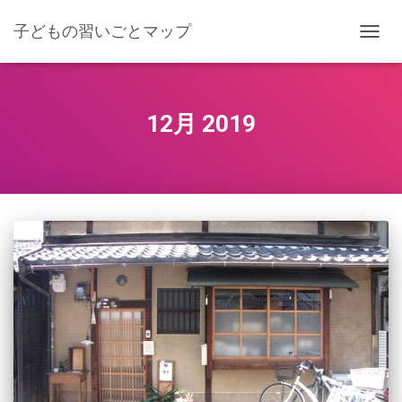
子どもの習いごとマップ
ナ
ビ
ゲ
ー
シ
12月 2019
ョ
ン
を
切
り
替
え