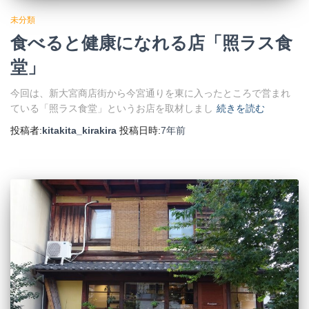
未分類
食べると健康になれる店「照ラス食
堂」
今回は、新大宮商店街から今宮通りを東に入ったところで営まれ
ている「照ラス食堂」というお店を取材しまし
続きを読む
投稿者:
kitakita_kirakira
投稿日時:
7年
前