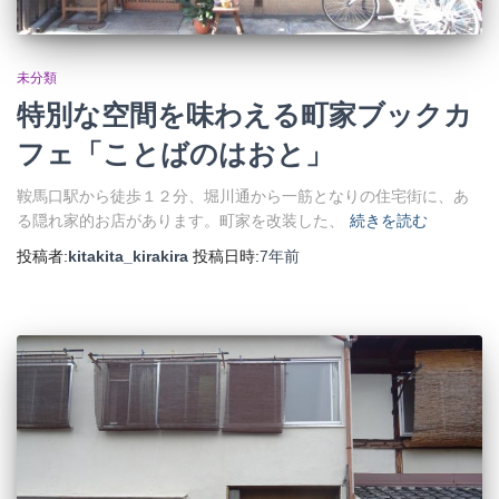
未分類
特別な空間を味わえる町家ブックカ
フェ「ことばのはおと」
鞍馬口駅から徒歩１２分、堀川通から一筋となりの住宅街に、あ
る隠れ家的お店があります。町家を改装した、
続きを読む
投稿者:
kitakita_kirakira
投稿日時:
7年
前