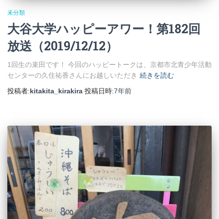
未分類
大谷大学ハッピーアワー！第182回
放送（2019/12/12）
1回生の束田です！ 今回のハッピートークは、京都市北青少年活動
センターの久住祐香さんにお越しいただき
続きを読む
投稿者:
kitakita_kirakira
投稿日時:
7年
前