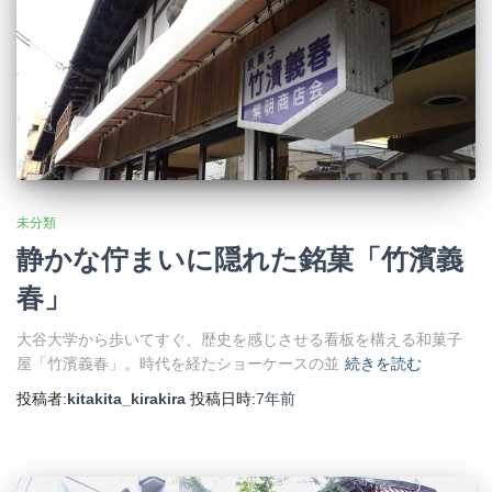
未分類
静かな佇まいに隠れた銘菓「竹濱義
春」
大谷大学から歩いてすぐ、歴史を感じさせる看板を構える和菓子
屋「竹濱義春」。時代を経たショーケースの並
続きを読む
投稿者:
kitakita_kirakira
投稿日時:
7年
前