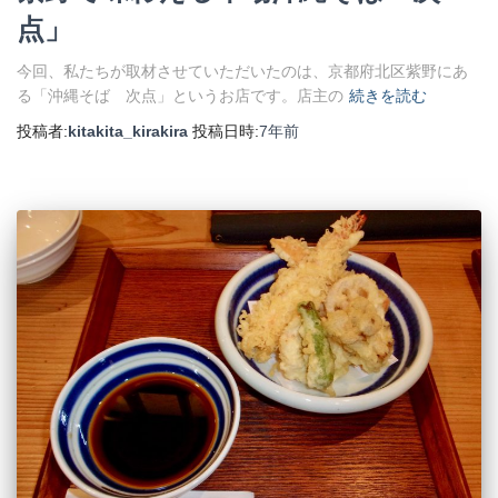
点」
今回、私たちが取材させていただいたのは、京都府北区紫野にあ
る「沖縄そば 次点」というお店です。店主の
続きを読む
投稿者:
kitakita_kirakira
投稿日時:
7年
前