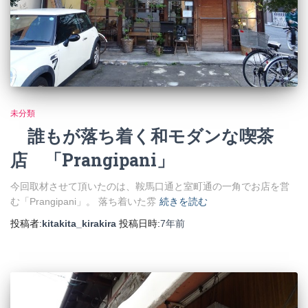
未分類
誰もが落ち着く和モダンな喫茶
店 「Prangipani」
今回取材させて頂いたのは、鞍馬口通と室町通の一角でお店を営
む「Prangipani」。 落ち着いた雰
続きを読む
投稿者:
kitakita_kirakira
投稿日時:
7年
前