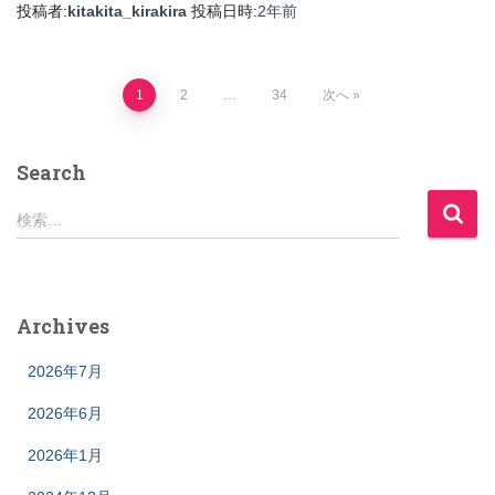
投稿者:
kitakita_kirakira
投稿日時:
2年
前
投
1
2
…
34
次へ
稿
Search
の
検
検索…
索
ペ
:
ー
Archives
ジ
2026年7月
送
2026年6月
り
2026年1月