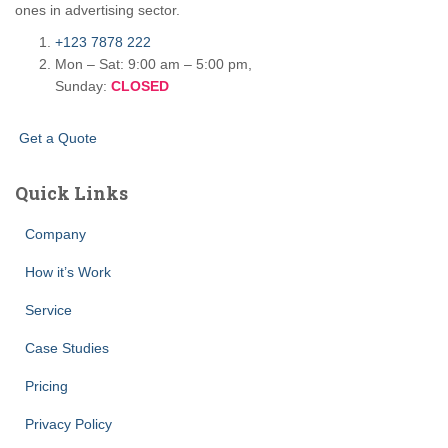
ones in advertising sector.
+123 7878 222
Mon – Sat: 9:00 am – 5:00 pm,
Sunday:
CLOSED
G
e
t
a
Q
u
o
t
e
Quick Links
Company
How it’s Work
Service
Case Studies
Pricing
Privacy Policy