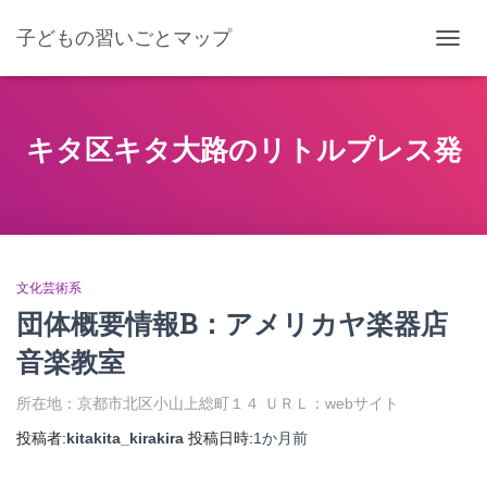
子どもの習いごとマップ
ナ
ビ
ゲ
ー
シ
キタ区キタ大路のリトルプレス発
ョ
ン
を
切
り
替
え
文化芸術系
団体概要情報B：アメリカヤ楽器店
音楽教室
所在地：京都市北区小山上総町１４ ＵＲＬ：webサイト
投稿者:
kitakita_kirakira
投稿日時:
1か月
前