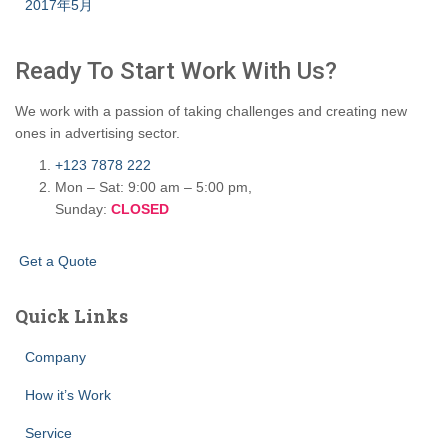
2017年5月
Ready To Start
Work With Us?
We work with a passion of taking challenges and creating new
ones in advertising sector.
+123 7878 222
Mon – Sat: 9:00 am – 5:00 pm,
Sunday:
CLOSED
G
e
t
a
Q
u
o
t
e
Quick Links
Company
How it’s Work
Service