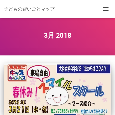
子どもの習いごとマップ
ナ
ビ
ゲ
ー
シ
3月 2018
ョ
ン
を
切
り
替
え