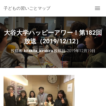
子どもの習いごとマップ
ナ
ビ
ゲ
ー
シ
大谷大学ハッピーアワー！第182回
ョ
ン
放送（2019/12/12）
を
切
投稿者:
kitakita_kirakira
投稿日:
2019年12月19日
り
替
え