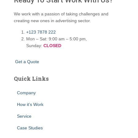
Ready To Start
Work With Us?
We work with a passion of taking challenges and
creating new ones in advertising sector.
+123 7878 222
Mon – Sat: 9:00 am – 5:00 pm,
Sunday:
CLOSED
G
e
t
a
Q
u
o
t
e
Quick Links
Company
How it’s Work
Service
Case Studies