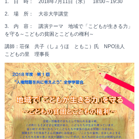
1. 日 時： 2018年7月11日（水） 18:00～19:30
2. 場 所： 大谷大学講堂
3. 内 容： 講演テーマ 地域で「こどもが生きる力」
を守る～こどもの貧困とこどもの権利～
講師：荘保 共子（しょうほ ともこ）氏 NPO法人
こどもの里 理事長