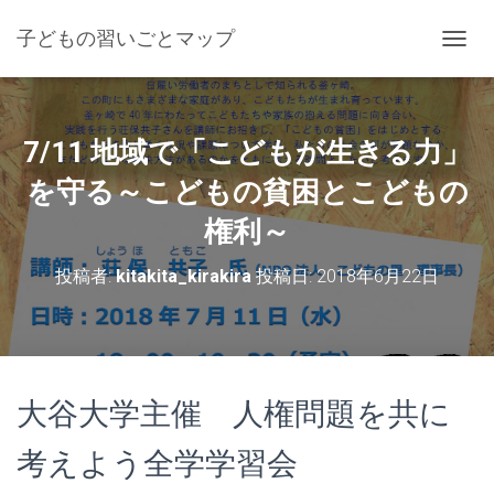
子どもの習いごとマップ
ナ
ビ
ゲ
ー
シ
7/11 地域で「こどもが生きる力」
ョ
ン
を守る～こどもの貧困とこどもの
を
権利～
切
り
替
投稿者:
kitakita_kirakira
投稿日:
2018年6月22日
え
大谷大学主催 人権問題を共に
考えよう全学学習会