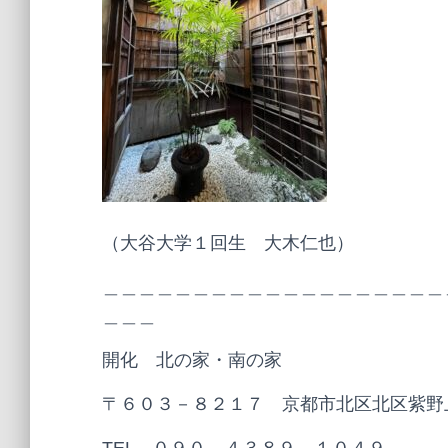
（大谷大学１回生 大木仁也）
＿＿＿＿＿＿＿＿＿＿＿＿＿＿＿＿＿＿＿
＿＿＿
開化 北の家・南の家
〒６０３－８２１７ 京都市北区北区紫野
TEL ０９０－４３８９－１０４９