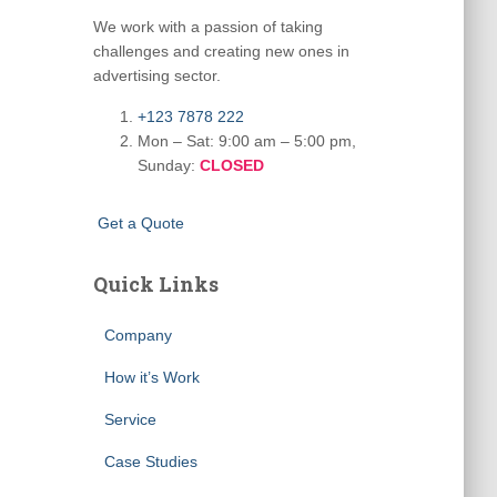
We work with a passion of taking
challenges and creating new ones in
advertising sector.
+123 7878 222
Mon – Sat: 9:00 am – 5:00 pm,
Sunday:
CLOSED
G
e
t
a
Q
u
o
t
e
Quick Links
Company
How it’s Work
Service
Case Studies