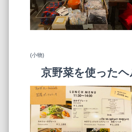
(小物)
京野菜を使ったヘ