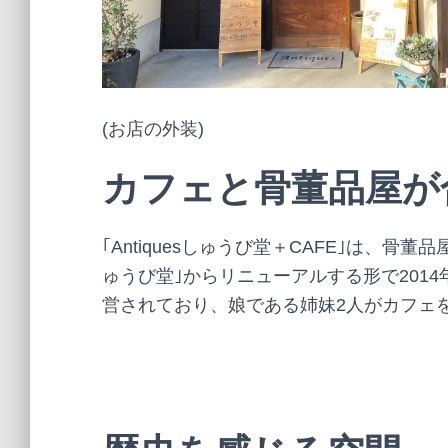
(お店の外装)
カフェと骨董品屋が
｢Antiquesしゅうび堂＋CAFE｣は、骨董
ゅうび堂｣からリニューアルする形で201
営されており、娘である姉妹2人がカフェ