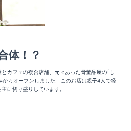
合体！？
品屋とカフェ
の複合店舗
、元々
あった骨董品屋の
｢し
4年からオープンしました。このお店は親子4人で経
を主に切り盛りしています。