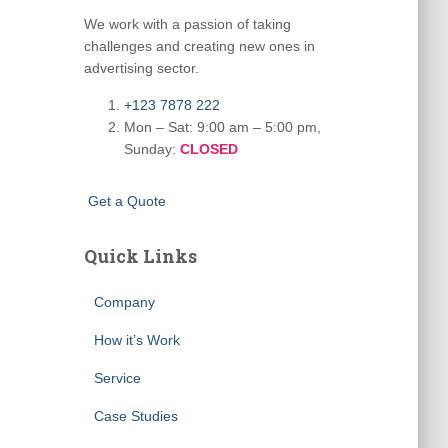
We work with a passion of taking
challenges and creating new ones in
advertising sector.
+123 7878 222
Mon – Sat: 9:00 am – 5:00 pm,
Sunday:
CLOSED
G
e
t
a
Q
u
o
t
e
Quick Links
Company
How it’s Work
Service
Case Studies