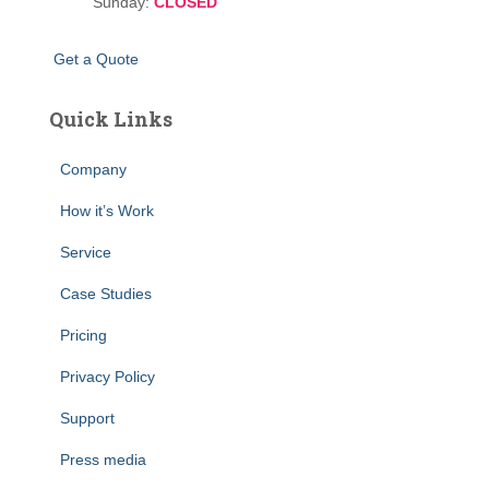
Sunday:
CLOSED
G
e
t
a
Q
u
o
t
e
Quick Links
Company
How it’s Work
Service
Case Studies
Pricing
Privacy Policy
Support
Press media