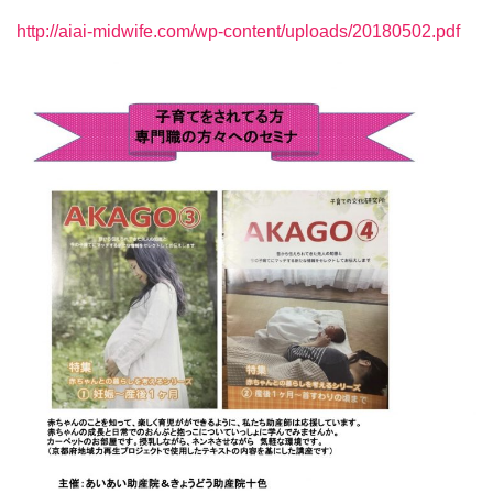
http://aiai-midwife.com/wp-content/uploads/20180502.pdf