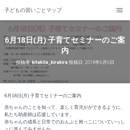
子どもの習いごとマップ
ナ
ビ
ゲ
ー
シ
6月18日(月) 子育てセミナーのご案
ョ
ン
内
を
切
投稿者:
kitakita_kirakira
投稿日:
2018年6月6日
り
替
え
6月18日(月) 子育てセミナーのご案内
赤ちゃんのことを知って、楽しく育児がができるように、
私たち助産師は応援しています。
赤ちゃんの成長と日常でのおんぶと抱っこについていっし
ょに学んでみませんか。