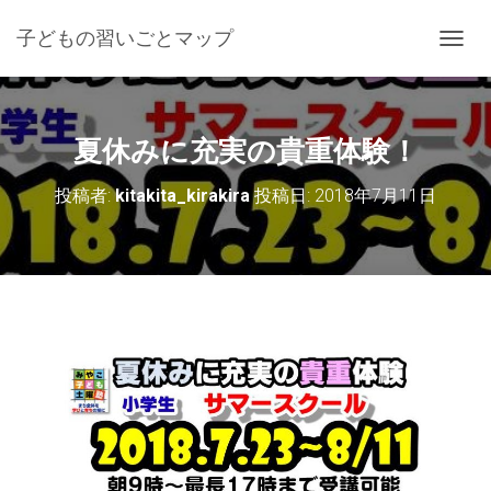
子どもの習いごとマップ
ナ
ビ
ゲ
ー
シ
夏休みに充実の貴重体験！
ョ
ン
投稿者:
kitakita_kirakira
投稿日:
2018年7月11日
を
切
り
替
え