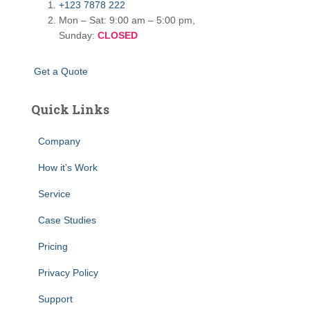
+123 7878 222
Mon – Sat: 9:00 am – 5:00 pm,
Sunday:
CLOSED
G
e
t
a
Q
u
o
t
e
Quick Links
Company
How it’s Work
Service
Case Studies
Pricing
Privacy Policy
Support