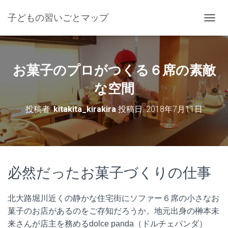
子どもの習いごとマップ
ナ
ビ
ゲ
ー
シ
お菓子のプロがつくる６席の素敵
ョ
ン
な空間
を
切
投稿者:
kitakita_kirakira
投稿日:
2018年7月11日
り
替
え
必然だったお菓子づくりの仕事
北大路堀川近くの静かな住宅街にソファー６席の小さなお
菓子のお店があるのをご存知だろうか。地元出身の榊本未
来さんが店主を務めるdolce panda（ドルチェパンダ）