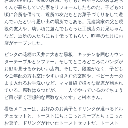
お店の場所は、実家のお隣。もともと榊本さんのおばあち
ゃんが暮らしていた家をリフォームしたものだ。子どもの
頃に台所を借りて、近所の友だちとお菓子づくりをして遊
んでいたという思い出の場所でもある。元建築家の父と現
役の友人や、幼い頃に遊んでもらった工務店のお兄ちゃん
など、近所の人たちにも手伝ってもらい、昨年の七月にお
店がオープンした。
ピンクの花柄の天井に大きな黒板、キッチンを囲むカウン
ターテーブルとソファー。そしてところどころにパンダが
お顔を見せるかわいい店内。そして、段差がなく、子ども
やご年配の方も空けやすい引き戸の玄関や、ベビーカーの
まま入れるお手洗いなど、ママ目線で様々な配慮が施され
ている。席数は６つだが、「一人でやっているのでちょう
ど目が届く理想的な席数なんです」と榊本さん。
看板メニューは、お好みのお菓子とドリンクが選べるドル
チェセットと、トーストにちょこっとスープとちょこっと
お菓子、ドリングが付いたトーストセットだ。トースト