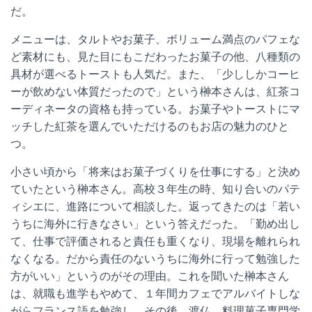
だ。
メニューは、タルトやお菓子、ボリューム満点のパフェな
ど素材にも、見た目にもこだわったお菓子の他、八種類の
具材が選べるトーストも人気だ。また、「少ししかコーヒ
ーが飲めない体質だったので」という榊本さんは、紅茶コ
ーディネータの資格も持っている。お菓子やトーストにマ
ッチした紅茶を選んでいただけるのもお店の魅力のひと
つ。
小さい頃から「将来はお菓子づくりを仕事にする」と決め
ていたという榊本さん。高校３年生の時、知り合いのパテ
ィシエに、進路について相談した。返ってきたのは「若い
うちに海外に行きなさい」という答えだった。「勤め出し
て、仕事で評価されると責任も重くなり、現場を離れられ
なくなる。だから責任のないうちに海外に行って勉強した
方がいい」というのがその理由。これを聞いた榊本さん
は、就職も進学もやめて、１年間カフェでアルバイトしな
がらフランス語を勉強し、その後、渡仏。料理菓子専門学