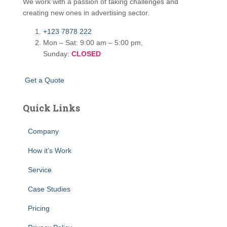
We work with a passion of taking challenges and
creating new ones in advertising sector.
+123 7878 222
Mon – Sat: 9:00 am – 5:00 pm,
Sunday:
CLOSED
G
e
t
a
Q
u
o
t
e
Quick Links
Company
How it’s Work
Service
Case Studies
Pricing