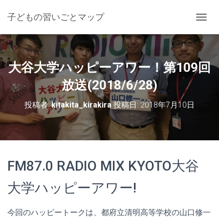
子どもの習いごとマップ
ナ
ビ
ゲ
ー
シ
大谷大学ハッピーアワー！第109回
ョ
ン
放送(2018/6/28)
を
切
投稿者:
kitakita_kirakira
投稿日:
2018年7月10日
り
替
え
FM87.0 RADIO MIX KYOTO大谷
大学ハッピーアワー!
今回のハッピートークは、都府立清明高等学校の山口修一