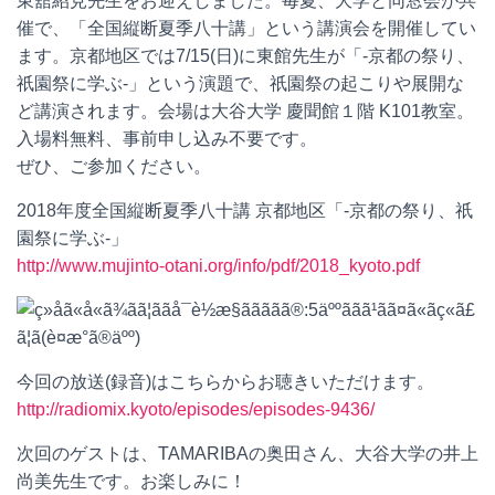
東舘紹見先生をお迎えしました。毎夏、大学と同窓会が共
催で、「全国縦断夏季八十講」という講演会を開催してい
ます。京都地区では7/15(日)に東館先生が「-京都の祭り、
祇園祭に学ぶ-」という演題で、祇園祭の起こりや展開な
ど講演されます。会場は大谷大学 慶聞館１階 K101教室。
入場料無料、事前申し込み不要です。
ぜひ、ご参加ください。
2018年度全国縦断夏季八十講 京都地区「-京都の祭り、祇
園祭に学ぶ-」
http://www.mujinto-otani.org/info/pdf/2018_kyoto.pdf
今回の放送(録音)はこちらからお聴きいただけます。
http://radiomix.kyoto/episodes/episodes-9436/
次回のゲストは、TAMARIBAの奥田さん、大谷大学の井上
尚美先生です。お楽しみに！