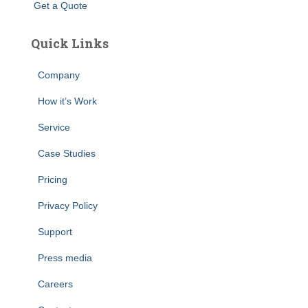
G
e
t
a
Q
u
o
t
e
Quick Links
Company
How it’s Work
Service
Case Studies
Pricing
Privacy Policy
Support
Press media
Careers