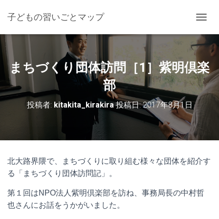
子どもの習いごとマップ
ナ
ビ
ゲ
ー
シ
まちづくり団体訪問［1］紫明倶楽
ョ
ン
部
を
切
投稿者:
kitakita_kirakira
投稿日:
2017年8月1日
り
替
え
北大路界隈で、まちづくりに取り組む様々な団体を紹介す
る「まちづくり団体訪問記」。
第１回はNPO法人紫明倶楽部を訪ね、事務局長の中村哲
也さんにお話をうかがいました。