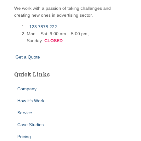
We work with a passion of taking challenges and
creating new ones in advertising sector.
+123 7878 222
Mon – Sat: 9:00 am – 5:00 pm,
Sunday:
CLOSED
G
e
t
a
Q
u
o
t
e
Quick Links
Company
How it’s Work
Service
Case Studies
Pricing